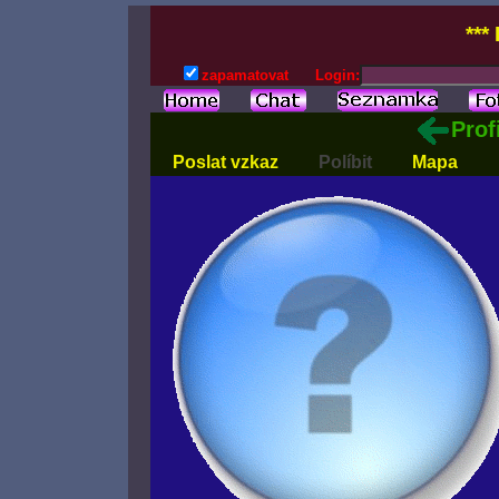
***
zapamatovat
Login:
Prof
Poslat vzkaz
Políbit
Mapa