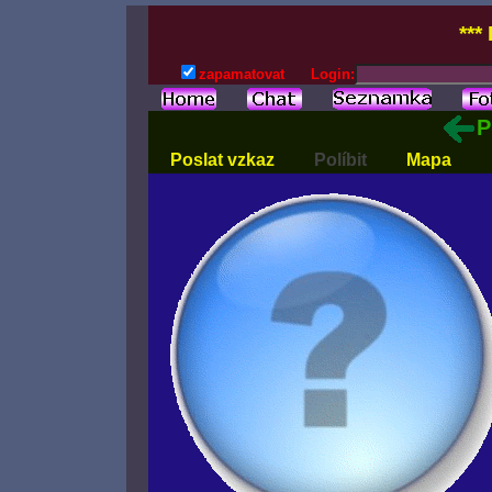
***
zapamatovat
Login:
P
Poslat vzkaz
Políbit
Mapa