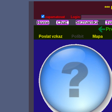
***
zapamatovat
Login:
Pr
Poslat vzkaz
Políbit
Mapa