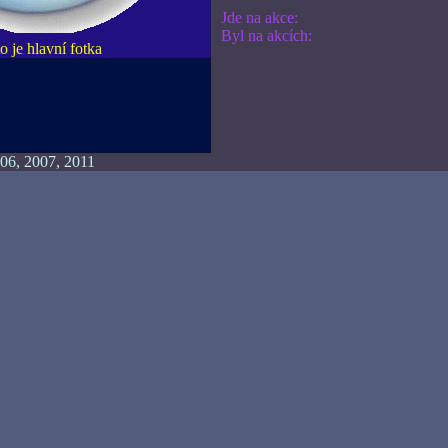
Jde na akce:
Byl na akcích:
o je hlavní fotka
06, 2007, 2011