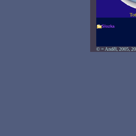
Tot
Slozka
© = Anděl, 2005, 20