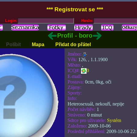
*** Registrovat se ***
Login:
Heslo:
Profil - boro
Políbit
Mapa
Přidat do přátel
Jméno:
Věk:
126, , 1.1.1900
Město:
,
ICQ#:
0
E-mail:
Postava:
0cm, 0kg, oči
Zájmy:
Sporty:
Info:
Heterosexuál, nekouří, nepije
Počet návštěv:
1
Stráveno:
0 minut
Sdrce pro uživatele:
Systém
Založeno:
2009-10-06
Poslední přihlášení:
2009-10-06 22: