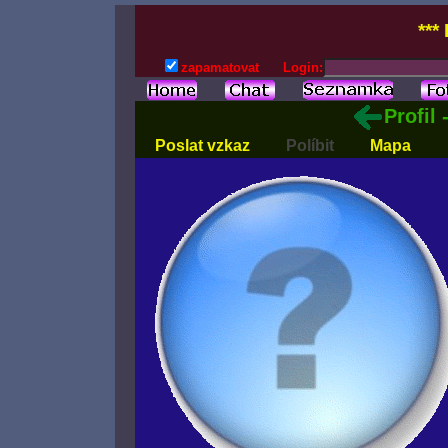
***
zapamatovat
Login:
Profil
Poslat vzkaz
Políbit
Mapa