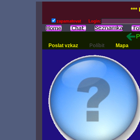
***
zapamatovat
Login:
P
Poslat vzkaz
Políbit
Mapa