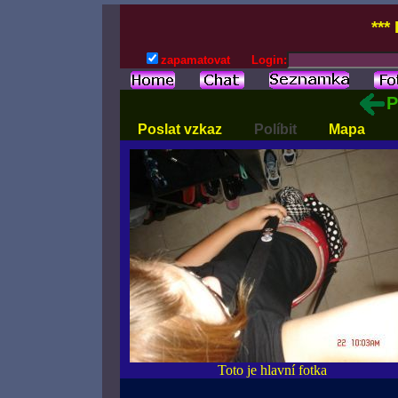
***
zapamatovat
Login:
P
Poslat vzkaz
Políbit
Mapa
Toto je hlavní fotka