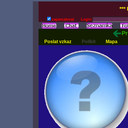
***
zapamatovat
Login:
Pr
Poslat vzkaz
Políbit
Mapa