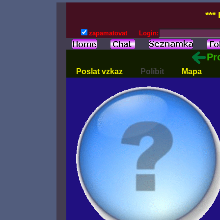
***
zapamatovat
Login:
Pro
Poslat vzkaz
Políbit
Mapa