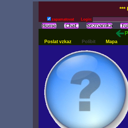
***
zapamatovat
Login:
P
Poslat vzkaz
Políbit
Mapa