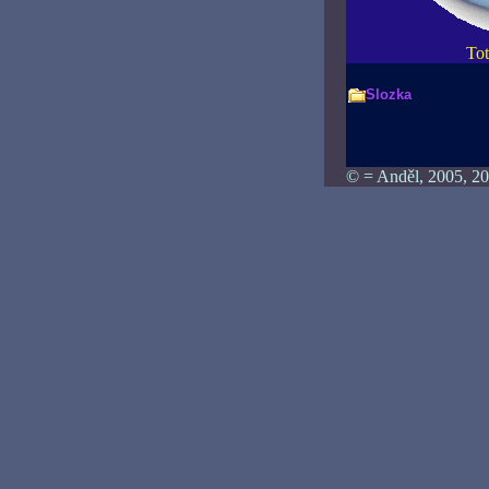
Tot
Slozka
© = Anděl, 2005, 20