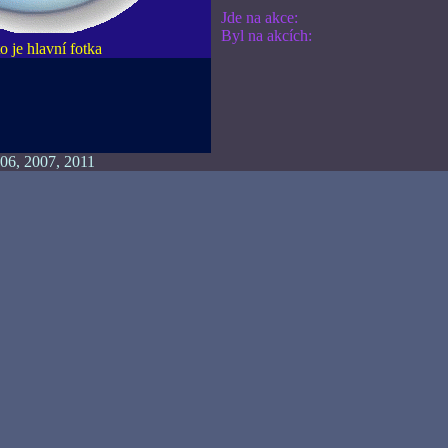
Jde na akce:
Byl na akcích:
o je hlavní fotka
06, 2007, 2011