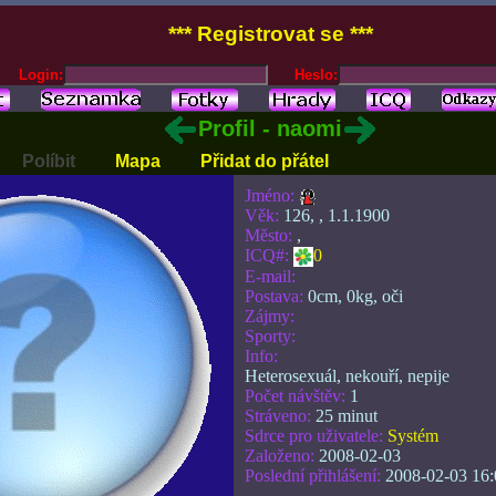
*** Registrovat se ***
Login:
Heslo:
Profil - naomi
Políbit
Mapa
Přidat do přátel
Jméno:
Věk:
126, , 1.1.1900
Město:
,
ICQ#:
0
E-mail:
Postava:
0cm, 0kg, oči
Zájmy:
Sporty:
Info:
Heterosexuál, nekouří, nepije
Počet návštěv:
1
Stráveno:
25 minut
Sdrce pro uživatele:
Systém
Založeno:
2008-02-03
Poslední přihlášení:
2008-02-03 16: