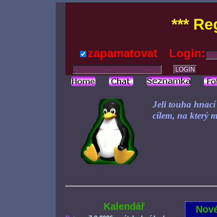
*** Re
zapamatovat
Login:
Jeli touha hnací 
cílem, na který 
Kalendář
Nové