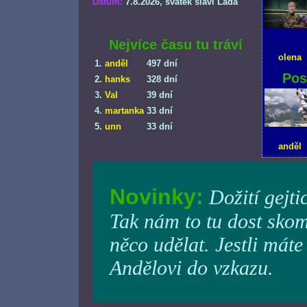
Datum:
7.8.2026
, svátek slaví Lada
Nejvíce času tu tráví
olena
1.
anděl
497 dní
Pos
2.
hanks
328 dní
3.
Val
39 dní
4.
martanka
33 dní
5.
unn
33 dní
anděl
Novinky:
Dožití gejti
Tak nám to tu dost skom
něco udělat. Jestli máte
Andělovi do vzkazu.