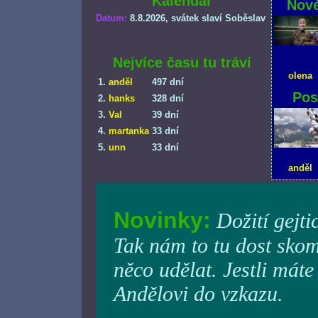
Kalendář
Nové
Datum:
8.8.2026
, svátek slaví Soběslav
Nejvíce času tu tráví
olena
1.
anděl
497 dní
Pos
2.
hanks
328 dní
3.
Val
39 dní
4.
martanka
33 dní
5.
unn
33 dní
anděl
Novinky:
Dožití gejti
Tak nám to tu dost skom
něco udělat. Jestli máte
Andělovi do vzkazu.