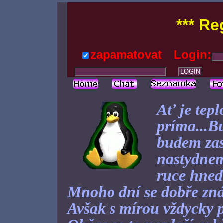
*** Re
zapamatovat
Login:
Ať je tep
príma...B
budem zas?
nastydnem
ruce hned 
Mnoho dní se dobře zná
Avšak s mírou vždycky pí