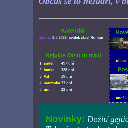
Občas se to nezdaří, v bř
Kalendář
Nové
Datum:
9.8.2026
, svátek slaví Roman
Nejvíce času tu tráví
olena
1.
anděl
497 dní
Pos
2.
hanks
328 dní
3.
Val
39 dní
4.
martanka
33 dní
5.
unn
33 dní
anděl
Novinky:
Dožití gejti