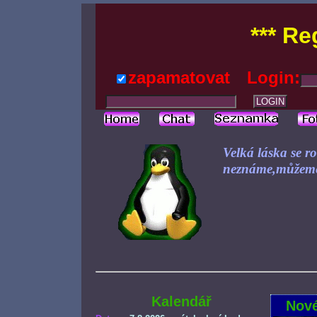
*** Re
zapamatovat
Login:
Velká láska se r
neznáme,můžeme
Kalendář
Nové