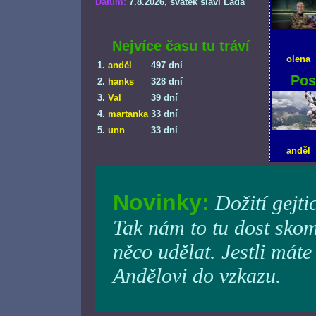
Datum:
7.8.2026
, svátek slaví Lada
Nejvíce času tu tráví
olena
1.
anděl
497 dní
Pos
2.
hanks
328 dní
3.
Val
39 dní
4.
martanka
33 dní
5.
unn
33 dní
anděl
Novinky:
Dožití gejti
Tak nám to tu dost skom
něco udělat. Jestli máte
Andělovi do vzkazu.