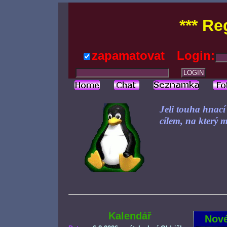
*** Re
zapamatovat
Login:
Jeli touha hnací 
cílem, na který 
Kalendář
Nové