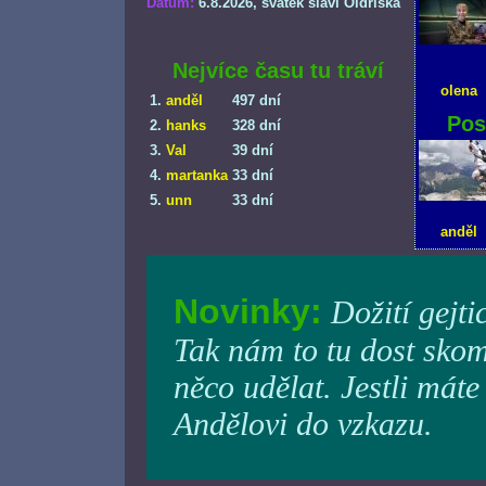
Datum:
6.8.2026
, svátek slaví Oldriška
Nejvíce času tu tráví
olena
1.
anděl
497 dní
Pos
2.
hanks
328 dní
3.
Val
39 dní
4.
martanka
33 dní
5.
unn
33 dní
anděl
Novinky:
Dožití gejti
Tak nám to tu dost skom
něco udělat. Jestli máte
Andělovi do vzkazu.