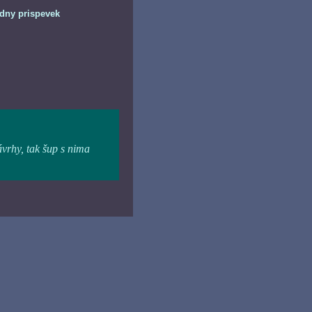
dny prispevek
ávrhy, tak šup s nima