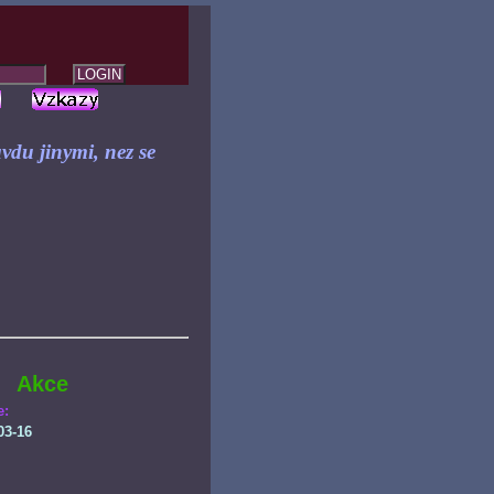
ravdu jinymi, nez se
Akce
e:
03-16