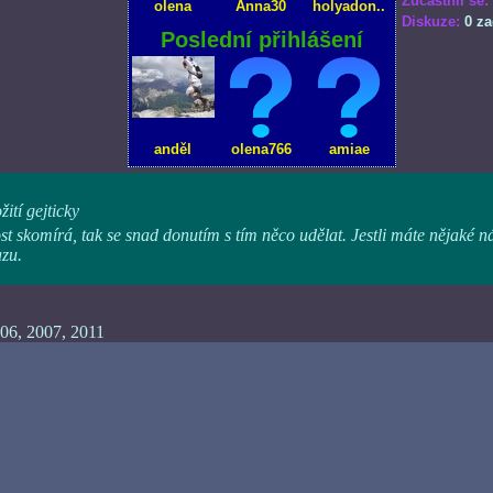
Zúčastnil se:
olena
Anna30
holyadon..
Diskuze:
0 za
Poslední přihlášení
anděl
olena766
amiae
ití gejticky
st skomírá, tak se snad donutím s tím něco udělat. Jestli máte nějaké n
azu.
06, 2007, 2011