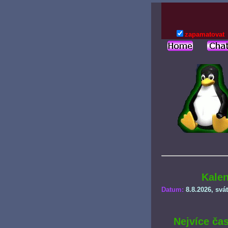
zapamatovat
Kale
Datum:
8.8.2026
, svá
Nejvíce čas