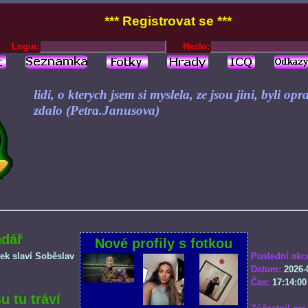
*** Registrovat se ***
Login:
Heslo:
lidi, o kterych jsem si myslela, ze jsou jini, byli op
zdalo (Petra.Janusova)
ndář
Nové profily s fotkou
tek slaví Soběslav
Poslední akc
Datum:
2026-
Čas:
17:14:00
u tu tráví