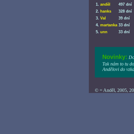
1.
anděl
497 dní
2.
hanks
328 dní
3.
Val
39 dní
4.
martanka
33 dní
5.
unn
33 dní
Novinky:
Dož
Tak nám to tu do
Andělovi do vzk
© = Anděl, 2005, 20