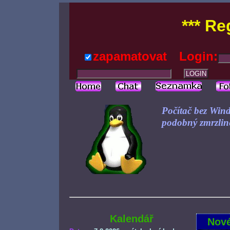
*** Re
zapamatovat
Login:
Počítač bez Win
podobný zmrzlin
Kalendář
Nové