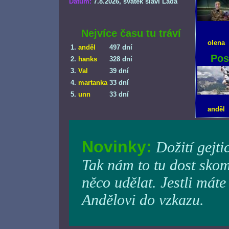
Datum:
7.8.2026
, svátek slaví Lada
Nejvíce času tu tráví
olena
1.
anděl
497 dní
Pos
2.
hanks
328 dní
3.
Val
39 dní
4.
martanka
33 dní
5.
unn
33 dní
anděl
Novinky:
Dožití gejti
Tak nám to tu dost skom
něco udělat. Jestli máte
Andělovi do vzkazu.